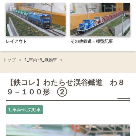
レイアウト
その他鉄道・模型記事
トップ
>
1_車両-5_気動車
>
【鉄コレ】わたらせ渓谷鐡道 わ８
９－１００形 ②
1_車両-5_気動車