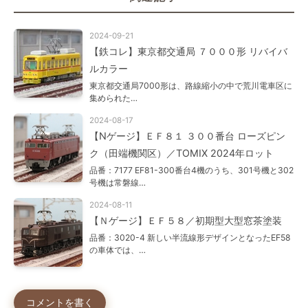
2024-09-21
【鉄コレ】東京都交通局 ７０００形 リバイバ
ルカラー
東京都交通局7000形は、路線縮小の中で荒川電車区に
集められた…
2024-08-17
【Nゲージ】ＥＦ８１ ３００番台 ローズピン
ク（田端機関区）／TOMIX 2024年ロット
品番：7177 EF81-300番台4機のうち、301号機と302
号機は常磐線…
2024-08-11
【Ｎゲージ】ＥＦ５８／初期型大型窓茶塗装
品番：3020-4 新しい半流線形デザインとなったEF58
の車体では、…
コメントを書く