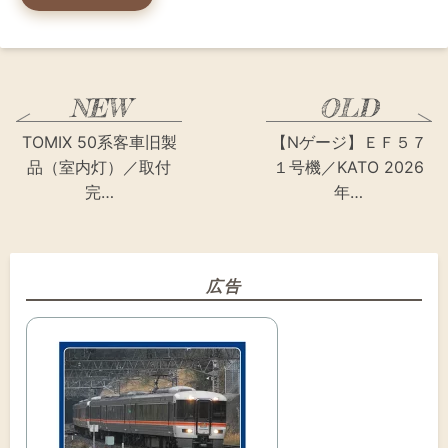
TOMIX 50系客車旧製
【Nゲージ】ＥＦ５７
品（室内灯）／取付
１号機／KATO 2026
完…
年…
広告