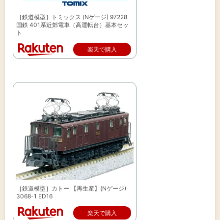
［鉄道模型］トミックス (Nゲージ) 97228
国鉄 401系近郊電車（高運転台）基本セッ
ト
楽天で購入
［鉄道模型］カトー 【再生産】(Nゲージ)
3068-1 ED16
楽天で購入