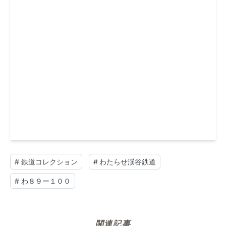
#
鉄道コレクション
#
わたらせ渓谷鉄道
#
わ８９ー１００
関連記事